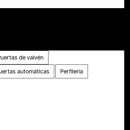
Puertas de vaivén
uertas automáticas
Perfilería