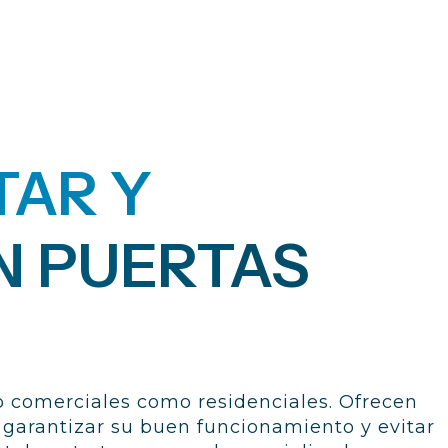
TAR Y
N PUERTAS
o comerciales como residenciales. Ofrecen
 garantizar su buen funcionamiento y evitar