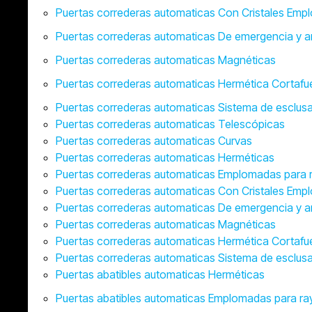
Puertas correderas automaticas Con Cristales Em
Puertas correderas automaticas De emergencia y a
Puertas correderas automaticas Magnéticas
Puertas correderas automaticas Hermética Cortaf
Puertas correderas automaticas Sistema de esclus
Puertas correderas automaticas Telescópicas
Puertas correderas automaticas Curvas
Puertas correderas automaticas Herméticas
Puertas correderas automaticas Emplomadas para 
Puertas correderas automaticas Con Cristales Em
Puertas correderas automaticas De emergencia y a
Puertas correderas automaticas Magnéticas
Puertas correderas automaticas Hermética Cortaf
Puertas correderas automaticas Sistema de esclus
Puertas abatibles automaticas Herméticas
Puertas abatibles automaticas Emplomadas para ra