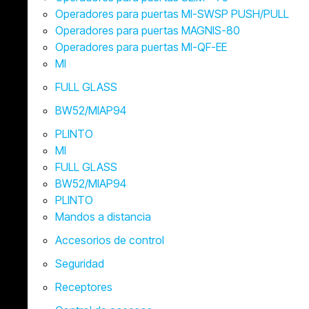
Operadores para puertas MI-SWSP PUSH/PULL
Operadores para puertas MAGNIS-80
Operadores para puertas MI-QF-EE
MI
FULL GLASS
BW52/MIAP94
PLINTO
MI
FULL GLASS
BW52/MIAP94
PLINTO
Mandos a distancia
Accesorios de control
Seguridad
Receptores