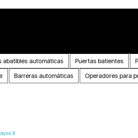
Abrir Productos
s abatibles automáticas
Puertas batientes
e
Barreras automáticas
Operadores para p
rayos X