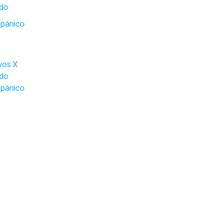
ado
ipánico
yos X
ado
ipánico