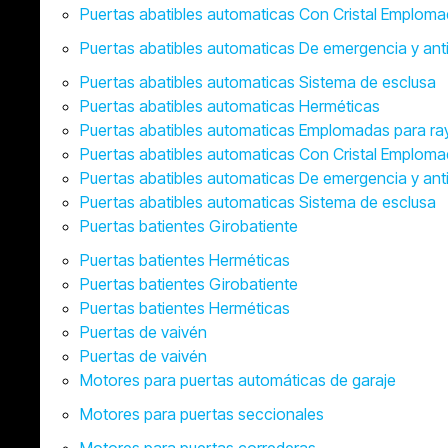
Puertas abatibles automaticas Con Cristal Emplom
Puertas abatibles automaticas De emergencia y ant
Puertas abatibles automaticas Sistema de esclusa
Puertas abatibles automaticas Herméticas
Puertas abatibles automaticas Emplomadas para ra
Puertas abatibles automaticas Con Cristal Emplom
Puertas abatibles automaticas De emergencia y ant
Puertas abatibles automaticas Sistema de esclusa
Puertas batientes Girobatiente
Puertas batientes Herméticas
Puertas batientes Girobatiente
Puertas batientes Herméticas
Puertas de vaivén
Puertas de vaivén
Motores para puertas automáticas de garaje
Motores para puertas seccionales
Motores para puertas correderas