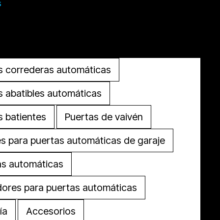
s
Cerrar Productos
Abrir Productos
s correderas automáticas
s abatibles automáticas
s batientes
Puertas de vaivén
s para puertas automáticas de garaje
as automáticas
ores para puertas automáticas
ía
Accesorios