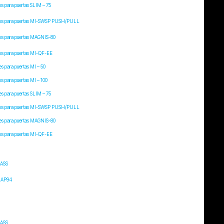
s para puertas SLIM – 75
es para puertas MI-SWSP PUSH/PULL
es para puertas MAGNIS-80
es para puertas MI-QF-EE
s para puertas MI – 50
s para puertas MI – 100
s para puertas SLIM – 75
es para puertas MI-SWSP PUSH/PULL
es para puertas MAGNIS-80
es para puertas MI-QF-EE
ASS
IAP94
ASS