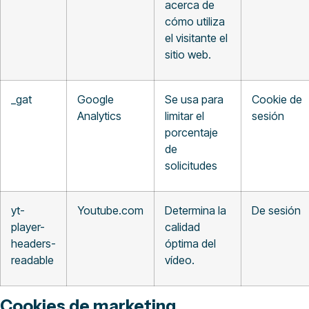
acerca de
cómo utiliza
el visitante el
sitio web.
_gat
Google
Se usa para
Cookie de
Analytics
limitar el
sesión
porcentaje
de
solicitudes
yt-
Youtube.com
Determina la
De sesión
player-
calidad
headers-
óptima del
readable
vídeo.
Cookies de marketing