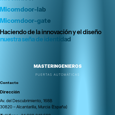
Micomdoor-lab
Micomdoor-gate
Haciendo de la innovación y el diseño
nuestra seña de identidad
MASTERINGENIEROS
PUERTAS AUTOMÁTICAS
Contacto
Dirección
Av. del Descubrimiento, 168B
30820 – Alcantarilla, Murcia (España)