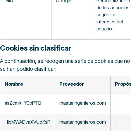
NID
Google
Personalización
de los anuncios
según los
intereses del
usuario.
Cookies sin clasificar
A continuación, se recogen una serie de cookies que no
se han podido clasificar:
Nombre
Proveedor
Propós
eIrZcmX_YCbPTB
masteringenieros.com
–
HjcMWADvaXVUoKsP
masteringenieros.com
–