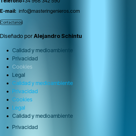
Teléfono
+34 968 342 590
E-mail:
info@masteringenieros.com
Contactanos
Diseñado por
Alejandro Schintu
Calidad y medioambiente
Privacidad
Cookies
Legal
Calidad y medioambiente
Privacidad
Cookies
Legal
Calidad y medioambiente
Privacidad