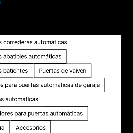
s
Cerrar Productos
Abrir Productos
s correderas automáticas
s abatibles automáticas
s batientes
Puertas de vaivén
s para puertas automáticas de garaje
as automáticas
ores para puertas automáticas
ía
Accesorios