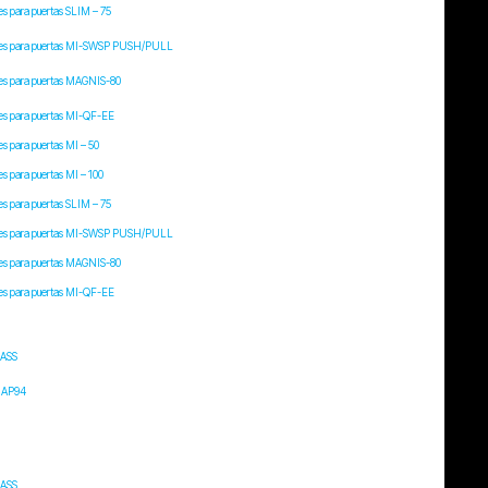
s para puertas SLIM – 75
es para puertas MI-SWSP PUSH/PULL
es para puertas MAGNIS-80
es para puertas MI-QF-EE
s para puertas MI – 50
s para puertas MI – 100
s para puertas SLIM – 75
es para puertas MI-SWSP PUSH/PULL
es para puertas MAGNIS-80
es para puertas MI-QF-EE
ASS
IAP94
ASS