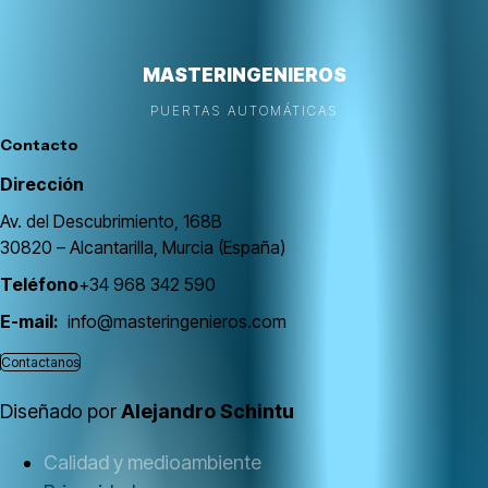
MASTERINGENIEROS
PUERTAS AUTOMÁTICAS
Contacto
Dirección
Av. del Descubrimiento, 168B
30820 – Alcantarilla, Murcia (España)
Teléfono
+34 968 342 590
E-mail:
info@masteringenieros.com
Contactanos
Diseñado por
Alejandro Schintu
Calidad y medioambiente