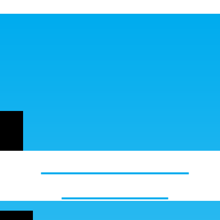
icios
Mantenimiento
Instalación