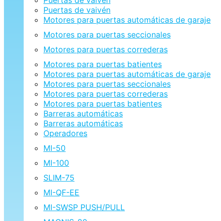
Puertas de vaivén
Puertas de vaivén
Motores para puertas automáticas de garaje
Motores para puertas seccionales
Motores para puertas correderas
Motores para puertas batientes
Motores para puertas automáticas de garaje
Motores para puertas seccionales
Motores para puertas correderas
Motores para puertas batientes
Barreras automáticas
Barreras automáticas
Operadores
MI-50
MI-100
SLIM-75
MI-QF-EE
MI-SWSP PUSH/PULL