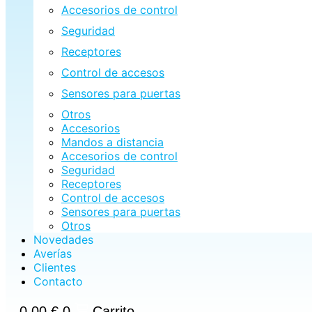
Accesorios de control
Seguridad
Receptores
Control de accesos
Sensores para puertas
Otros
Accesorios
Mandos a distancia
Accesorios de control
Seguridad
Receptores
Control de accesos
Sensores para puertas
Otros
Novedades
Averías
Clientes
Contacto
0,00
€
0
Carrito