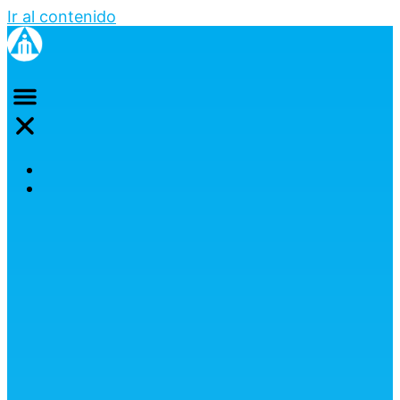
Ir al contenido
Nosotros
Servicios
Cerrar
Servicios
Abrir