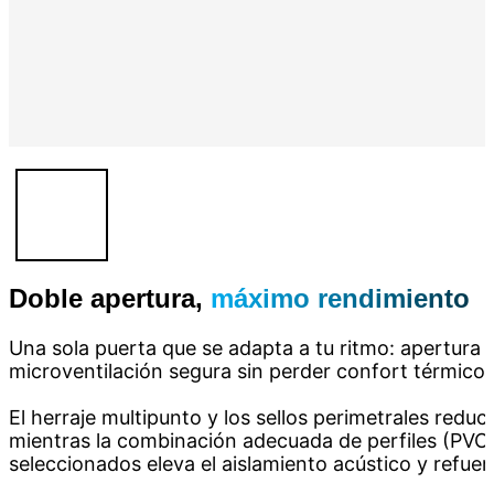
Doble apertura,
máximo rendimiento
Una sola puerta que se adapta a tu ritmo: apertura 
microventilación segura sin perder confort térmico.
El herraje multipunto y los sellos perimetrales redu
mientras la combinación adecuada de perfiles (PVC, 
seleccionados eleva el aislamiento acústico y refue