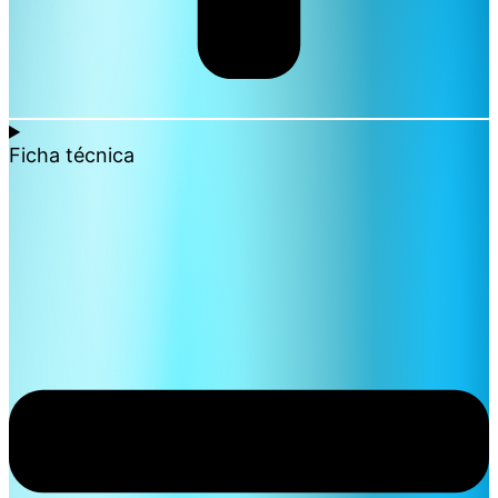
Ficha técnica