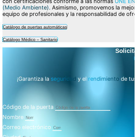
con certificaciones conforme a las normas
UNE EN 
(Medio Ambiente).
Asimismo, promovemos la mejora 
equipo de profesionales y la responsabilidad de ofre
Catálogo de puertas automáticas
Catálogo Médico – Sanitario
Solicit
m
¡Garantiza la
seguridad
y el
rendimiento
de tus
Código de la puerta
Nombre
Correo electrónico