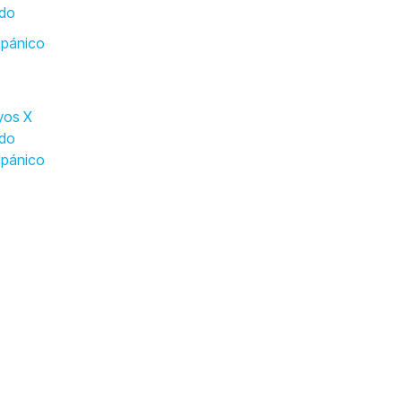
ado
ipánico
yos X
ado
ipánico