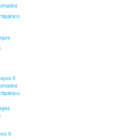
plomados
ntipánico
uegos
a
rayos X
plomados
ntipánico
uegos
a
yos X