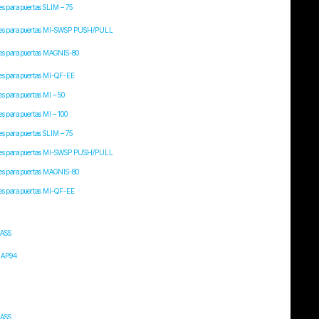
s para puertas SLIM – 75
es para puertas MI-SWSP PUSH/PULL
es para puertas MAGNIS-80
es para puertas MI-QF-EE
s para puertas MI – 50
s para puertas MI – 100
s para puertas SLIM – 75
es para puertas MI-SWSP PUSH/PULL
es para puertas MAGNIS-80
es para puertas MI-QF-EE
ASS
IAP94
ASS