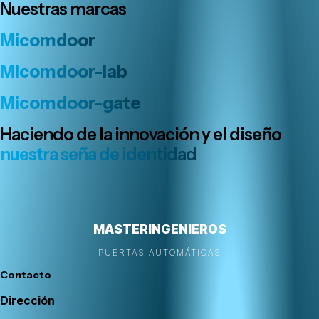
Nuestras marcas
Micomdoor
Micomdoor-lab
Micomdoor-gate
Haciendo de la innovación y el diseño
nuestra seña de identidad
MASTERINGENIEROS
PUERTAS AUTOMÁTICAS
Contacto
Dirección