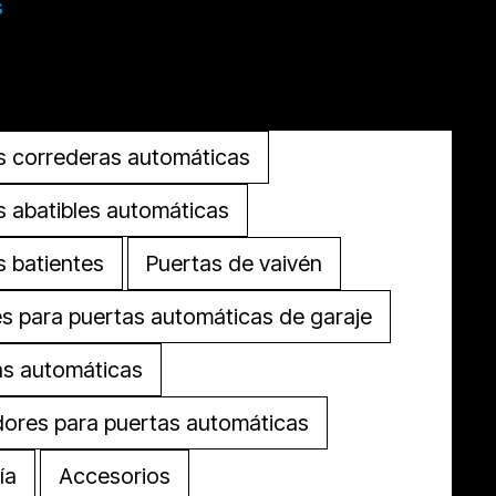
s
Cerrar Productos
Abrir Productos
s correderas automáticas
s abatibles automáticas
s batientes
Puertas de vaivén
s para puertas automáticas de garaje
as automáticas
ores para puertas automáticas
ía
Accesorios