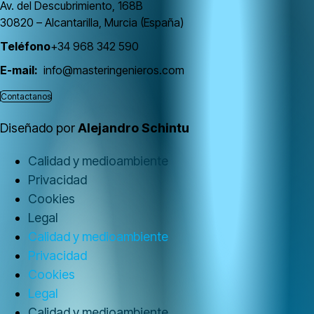
Av. del Descubrimiento, 168B
30820 – Alcantarilla, Murcia (España)
Teléfono
+34 968 342 590
E-mail:
info@masteringenieros.com
Contactanos
Diseñado por
Alejandro Schintu
Calidad y medioambiente
Privacidad
Cookies
Legal
Calidad y medioambiente
Privacidad
Cookies
Legal
Calidad y medioambiente